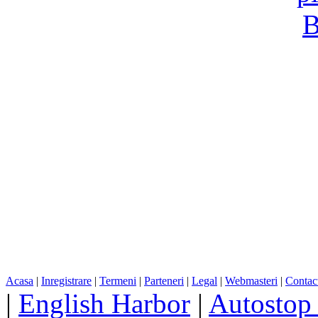
Acasa
|
Inregistrare
|
Termeni
|
Parteneri
|
Legal
|
Webmasteri
|
Contac
|
English Harbor
|
Autostop