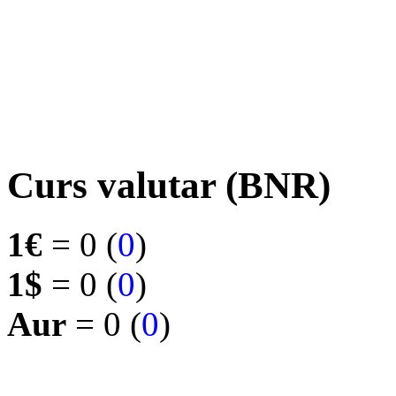
Curs valutar (BNR)
1€
= 0 (
0
)
1$
= 0 (
0
)
Aur
= 0 (
0
)