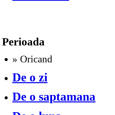
Perioada
» Oricand
De o zi
De o saptamana