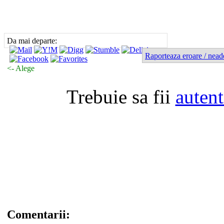
Da mai departe:
Raporteaza eroare / nead
<- Alege
Trebuie sa fii
autent
Comentarii: