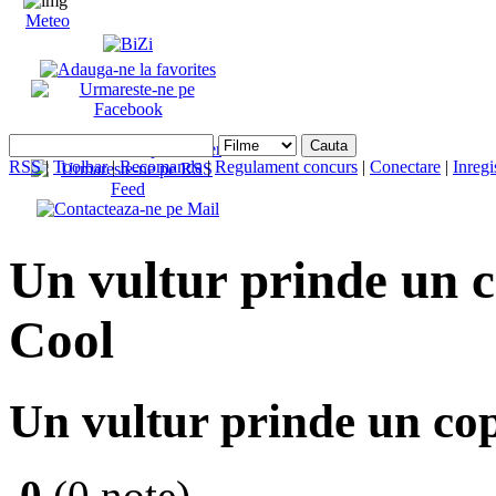
Meteo
RSS
|
Toolbar
|
Recomanda
|
Regulament concurs
|
Conectare
|
Inregi
Un vultur prinde un co
Cool
Un vultur prinde un cop
0
(0 note)