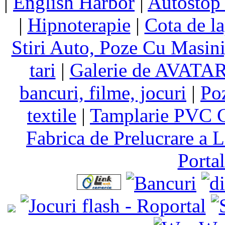
|
English Harbor
|
Autostop
|
Hipnoterapie
|
Cota de la
Stiri Auto, Poze Cu Masin
tari
|
Galerie de AVATA
bancuri, filme, jocuri
|
Po
textile
|
Tamplarie PVC C
Fabrica de Prelucrare a L
Porta