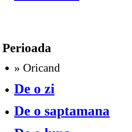
Perioada
» Oricand
De o zi
De o saptamana