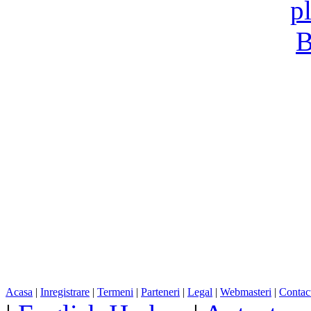
Acasa
|
Inregistrare
|
Termeni
|
Parteneri
|
Legal
|
Webmasteri
|
Contac