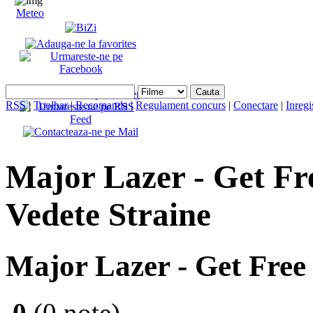
Meteo
RSS
|
Toolbar
|
Recomanda
|
Regulament concurs
|
Conectare
|
Inregi
Major Lazer - Get Free
Vedete Straine
Major Lazer - Get Free
0
(0 note)