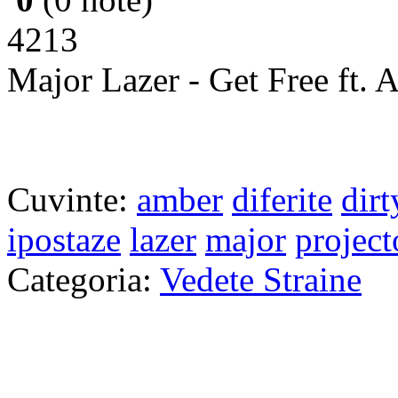
4213
Major Lazer - Get Free ft. 
Cuvinte:
amber
diferite
dirt
ipostaze
lazer
major
project
Categoria:
Vedete Straine