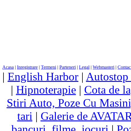
Acasa
|
Inregistrare
|
Termeni
|
Parteneri
|
Legal
|
Webmasteri
|
Contac
|
English Harbor
|
Autostop
|
Hipnoterapie
|
Cota de la
Stiri Auto, Poze Cu Masin
tari
|
Galerie de AVATA
bancuri, filme, jocuri
|
Po