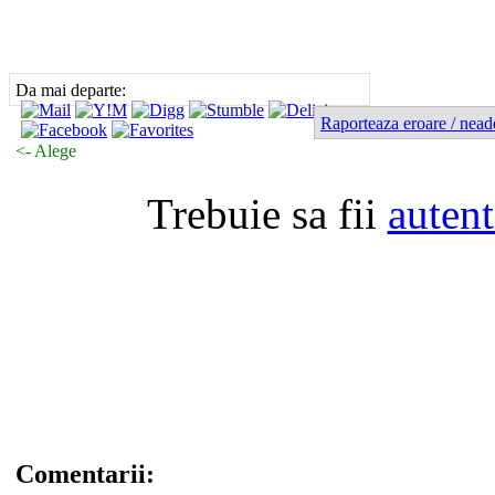
Da mai departe:
Raporteaza eroare / nead
<- Alege
Trebuie sa fii
autent
Comentarii: