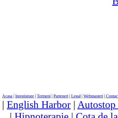
Acasa
|
Inregistrare
|
Termeni
|
Parteneri
|
Legal
|
Webmasteri
|
Contac
|
English Harbor
|
Autostop
|
Hipnoterapie
|
Cota de la