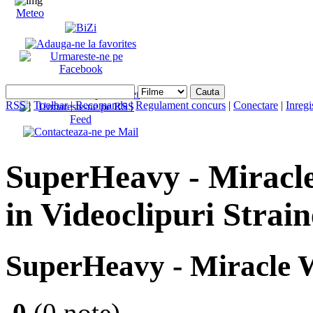
Meteo
RSS
|
Toolbar
|
Recomanda
|
Regulament concurs
|
Conectare
|
Inregi
SuperHeavy - Miracle 
in Videoclipuri Strain
SuperHeavy - Miracle 
0
(0 note)