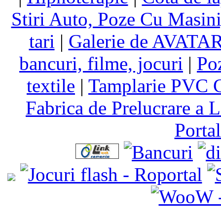
Stiri Auto, Poze Cu Masin
tari
|
Galerie de AVATA
bancuri, filme, jocuri
|
Po
textile
|
Tamplarie PVC C
Fabrica de Prelucrare a L
Porta