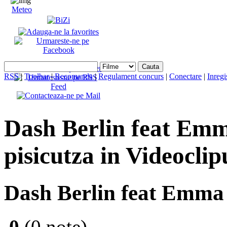
Meteo
RSS
|
Toolbar
|
Recomanda
|
Regulament concurs
|
Conectare
|
Inregi
Dash Berlin feat Emma
pisicutza in Videoclip
Dash Berlin feat Emma 
0
(0 note)