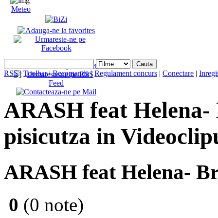
Meteo
RSS
|
Toolbar
|
Recomanda
|
Regulament concurs
|
Conectare
|
Inregi
ARASH feat Helena- B
pisicutza in Videocli
ARASH feat Helena- Br
0
(0 note)