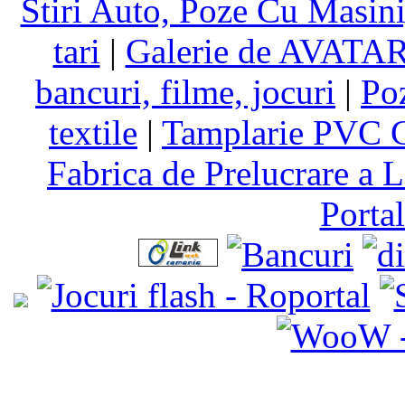
Stiri Auto, Poze Cu Masin
tari
|
Galerie de AVATA
bancuri, filme, jocuri
|
Po
textile
|
Tamplarie PVC C
Fabrica de Prelucrare a L
Porta