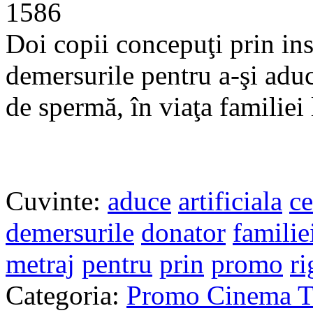
1586
Doi copii concepuţi prin ins
demersurile pentru a-şi aduc
de spermă, în viaţa familiei 
Cuvinte:
aduce
artificiala
ce
demersurile
donator
familie
metraj
pentru
prin
promo
ri
Categoria:
Promo Cinema Tr