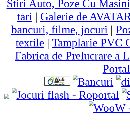
Stiri Auto, Poze Cu Masin
tari
|
Galerie de AVATA
bancuri, filme, jocuri
|
Po
textile
|
Tamplarie PVC C
Fabrica de Prelucrare a L
Porta