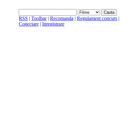
RSS
|
Toolbar
|
Recomanda
|
Regulament concurs
|
Conectare
|
Inregistrare