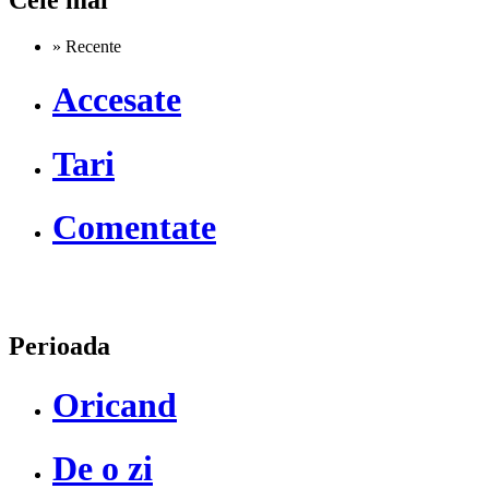
» Recente
Accesate
Tari
Comentate
Perioada
Oricand
De o zi